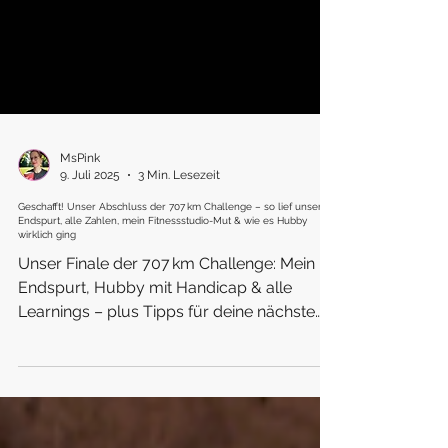
MsPink
9. Juli 2025
3 Min. Lesezeit
Geschafft! Unser Abschluss der 707 km Challenge – so lief unser
Endspurt, alle Zahlen, mein Fitnessstudio-Mut & wie es Hubby
wirklich ging
Unser Finale der 707 km Challenge: Mein
Endspurt, Hubby mit Handicap & alle
Learnings – plus Tipps für deine nächste
Familien-Challenge!