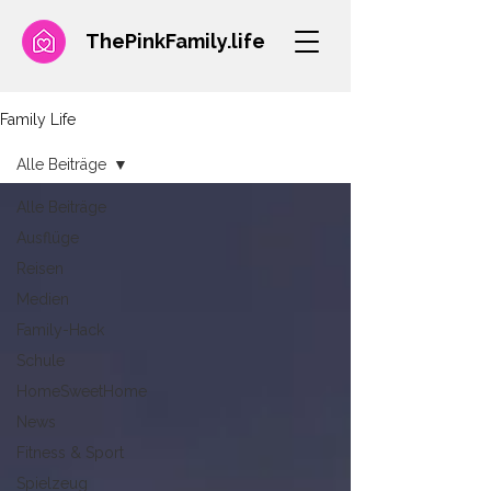
ThePinkFamily.
life
Family Life
Alle Beiträge
Alle Beiträge
Ausflüge
Reisen
Medien
Family-Hack
Schule
HomeSweetHome
News
Fitness & Sport
Spielzeug