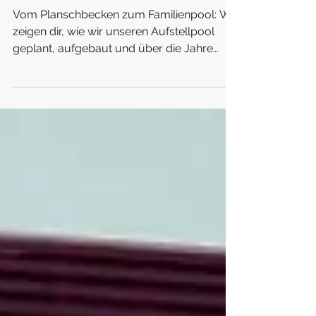
16. Okt. 2025
5 Min. Lesezeit
Unser Familienpool – vom Planschbecken zum Aufstellpool
Vom Planschbecken zum Familienpool: Wir
zeigen dir, wie wir unseren Aufstellpool
geplant, aufgebaut und über die Jahre
perfektioniert haben – mit ehrlichen
Erfahrungen, Tipps zum Untergrund und
hilfreichen Empfehlungen für Familien, die
auch Lust auf Badespaß im eigenen Garten
haben.