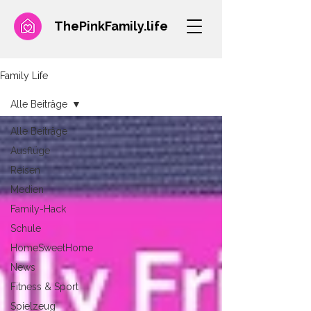
ThePinkFamily.
life
Family Life
Alle Beiträge
Alle Beiträge
Ausflüge
Reisen
Medien
Family-Hack
Schule
HomeSweetHome
News
Fitness & Sport
Spielzeug