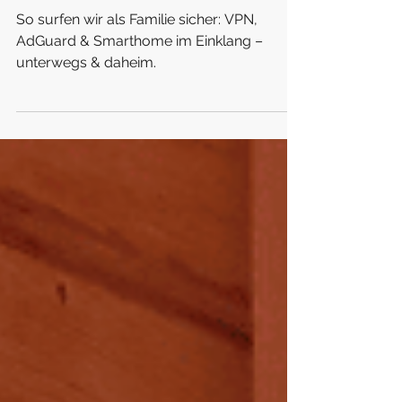
MrPink
8. Aug. 2025
8 Min. Lesezeit
Werbefrei & sicher surfen: Unser Familien-VPN mit WireGuard und
AdGuard Home
So surfen wir als Familie sicher: VPN,
AdGuard & Smarthome im Einklang –
unterwegs & daheim.