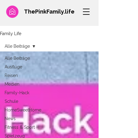
ThePinkFamily.
life
Family Life
Alle Beiträge
Alle Beiträge
Ausflüge
Reisen
Medien
Family-Hack
Schule
HomeSweetHome
News
Fitness & Sport
Spielzeug