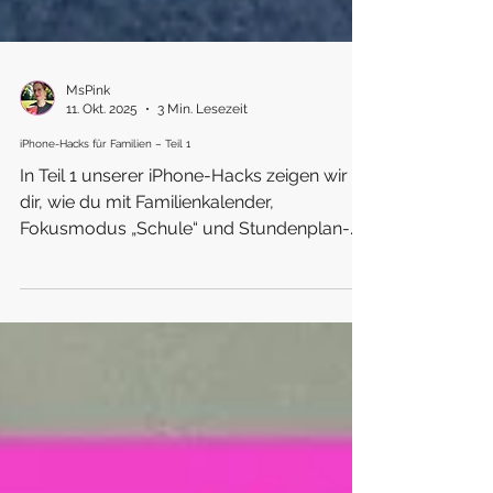
MsPink
11. Okt. 2025
3 Min. Lesezeit
iPhone-Hacks für Familien – Teil 1
In Teil 1 unserer iPhone-Hacks zeigen wir
dir, wie du mit Familienkalender,
Fokusmodus „Schule“ und Stundenplan-
Widget deinen Alltag strukturierst. Kein
Chaos mehr – nur noch Übersicht und
entspannte Organisation (meistens 😅).