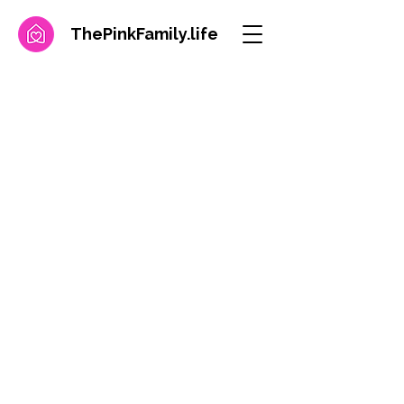
ThePinkFamily.
life