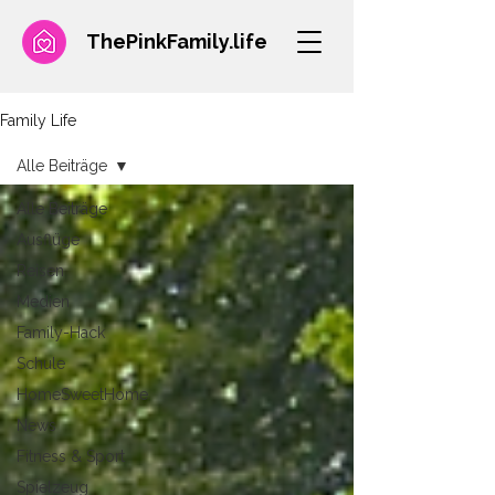
ThePinkFamily.
life
Family Life
Alle Beiträge
Alle Beiträge
Ausflüge
Reisen
Medien
Family-Hack
Schule
HomeSweetHome
News
Fitness & Sport
Spielzeug