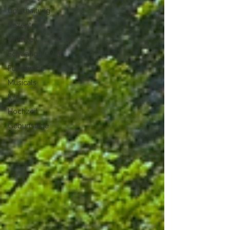
Unterhaltung
Rezepte
Finanzen
Schwangerschaft
Fundgrube
Musicals
Kita
Hochzeit
Geburtstage