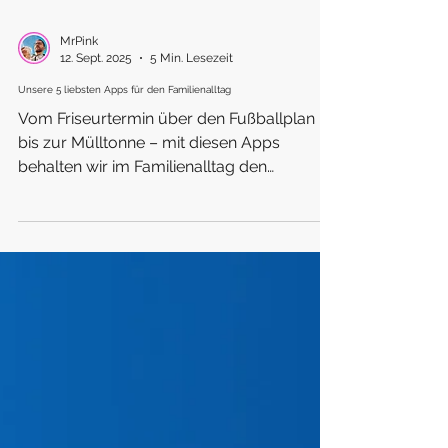
MrPink
12. Sept. 2025
5 Min. Lesezeit
Unsere 5 liebsten Apps für den Familienalltag
Vom Friseurtermin über den Fußballplan
bis zur Mülltonne – mit diesen Apps
behalten wir im Familienalltag den
Überblick. Wir zeigen dir unsere fünf
liebsten digitalen Helferlein: iMessage,
Apple Kalender, Erinnerungen, Fotos und
Fitness. Plus: unser smarter Bonus mit
Loxone. Inklusive Pro-Tipps, wie du dein
Familienchaos noch entspannter
organisierst.