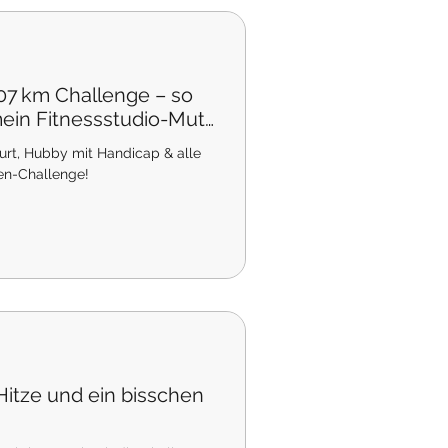
07 km Challenge – so
 mein Fitnessstudio-Mut
urt, Hubby mit Handicap & alle
ien-Challenge!
itze und ein bisschen