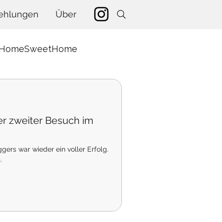
ehlungen
Über
HomeSweetHome
nanzen
r zweiter Besuch im
rtstage
ers war wieder ein voller Erfolg.
.