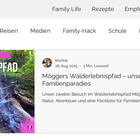
Family Life
Rezepte
Empf
Reisen
Medien
Family-Hack
Schule
Spielzeug
Unterhaltung
Rezepte
Fi
MsPink
26. Aug. 2025
3 Min. Lesezeit
Möggers Walderlebnispfad – unse
dgrube
Musicals
Kita
Hochzeit
Gebu
Familienparadies
Unser zweiter Besuch im Walderlebnispfad Mögg
Natur, Abenteuer und eine Packliste für Familien