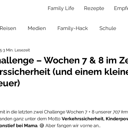
Family Life
Rezepte
Empf
Reisen
Medien
Family-Hack
Schule
25
3 Min. Lesezeit
Spielzeug
Unterhaltung
Rezepte
Fi
allenge – Wochen 7 & 8 im Z
rssicherheit (und einem klein
dgrube
Musicals
Kita
Hochzeit
Gebur
euer)
it in die letzten zwei Challenge Wochen 7 + 8 unserer 
707 km
standen ganz unter dem Motto 
Verkehrssicherheit, Kinderpow
ionstief bei Mama
. 😅 Aber fangen wir vorne an…