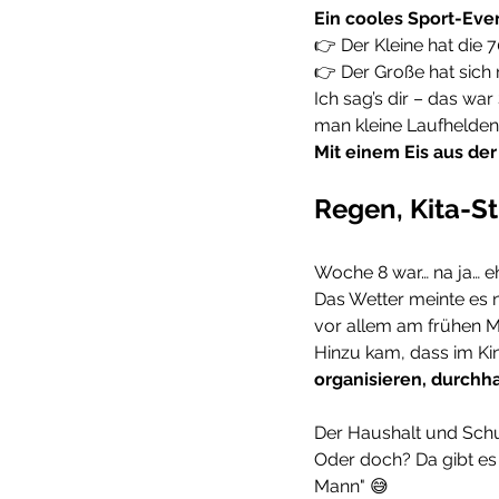
Ein cooles Sport-Even
👉 Der Kleine hat die 
👉 Der Große hat sich
Ich sag’s dir – das wa
man kleine Laufhelde
Mit einem Eis aus der
Regen, Kita-S
Woche 8 war… na ja… 
Das Wetter meinte es n
vor allem am frühen M
Hinzu kam, dass im Kin
organisieren, durchh
Der Haushalt und Schu
Oder doch? Da gibt es 
Mann" 😅