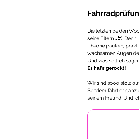
Fahrradprüfun
Die letzten beiden Wo
seine Eltern…🙈). Denn: 
Theorie pauken, prakt
wachsamen Augen der P
Und was soll ich sage
Er hat’s gerockt!
Wir sind sooo stolz auf
Seitdem fährt er ganz 
seinem Freund. Und ich