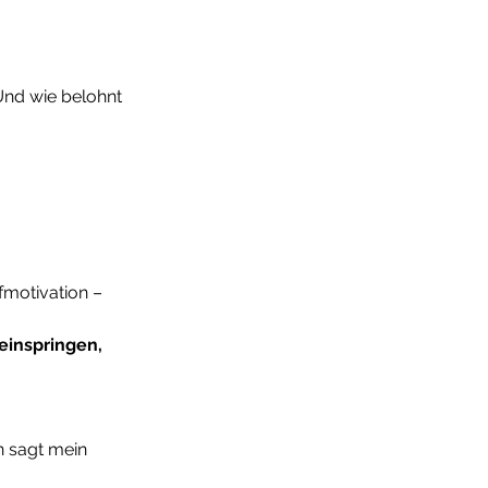
Und wie belohnt 
fmotivation – 
einspringen, 
n sagt mein 