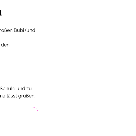
l
roßen Bubi (und 
 den 
r Schule und zu 
ma lässt grüßen. 