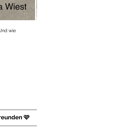
Und wie 
Freunden 🩷