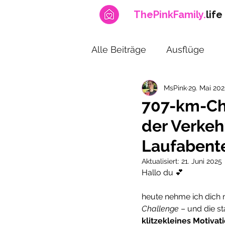
ThePinkFamily.
life
Alle Beiträge
Ausflüge
MsPink
29. Mai 20
News
Fitness & Sport
707-km-Ch
der Verkeh
Schwangerschaft
Fun
Laufabent
Aktualisiert:
21. Juni 2025
Hallo du 💕
heute nehme ich dich m
Challenge
 – und die 
klitzekleines Motivat