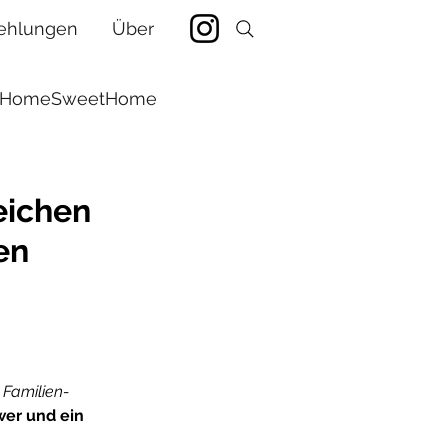
ehlungen
Über
HomeSweetHome
nanzen
eichen
en
tstage
 Familien-
er und ein 