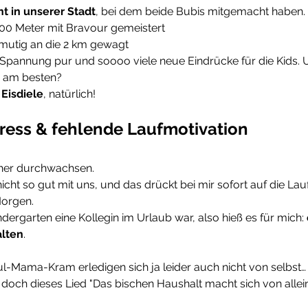
t in unserer Stadt
, bei dem beide Bubis mitgemacht haben.
700 Meter mit Bravour gemeistert
 mutig an die 2 km gewagt
r Spannung pur und soooo viele neue Eindrücke für die Kids. 
n am besten?
 Eisdiele
, natürlich! 
tress & fehlende Laufmotivation
eher durchwachsen.
icht so gut mit uns, und das drückt bei mir sofort auf die Lau
orgen. 
dergarten eine Kollegin im Urlaub war, also hieß es für mich: 
alten
.
l-Mama-Kram erledigen sich ja leider auch nicht von selbst…
doch dieses Lied "Das bischen Haushalt macht sich von allei