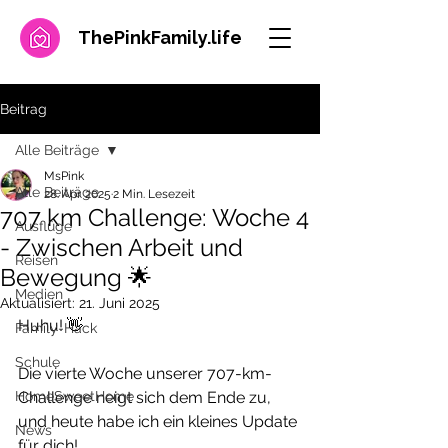
ThePinkFamily.
life
Beitrag
Alle Beiträge
MsPink
Alle Beiträge
28. Apr. 2025
2 Min. Lesezeit
707 km Challenge: Woche 4
Ausflüge
- Zwischen Arbeit und
Reisen
Bewegung 🌟
Medien
Aktualisiert:
21. Juni 2025
Huhu! 👋 
Family-Hack
Schule
Die vierte Woche unserer 707-km-
HomeSweetHome
Challenge neigt sich dem Ende zu, 
und heute habe ich ein kleines Update 
News
für dich!