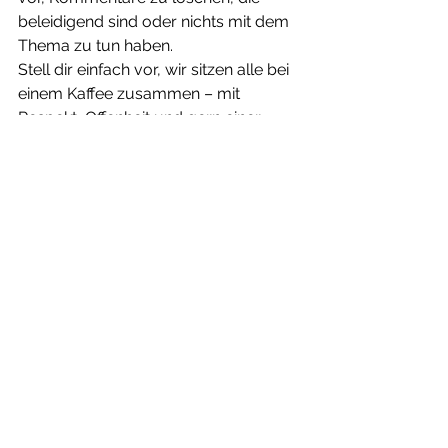
beleidigend sind oder nichts mit dem 
Thema zu tun haben.
Stell dir einfach vor, wir sitzen alle bei 
einem Kaffee zusammen – mit 
Respekt, Offenheit und gern einer 
Prise Humor. 🩷
Mit dem Absenden eines 
Kommentars stimmst du der 
Datenschutzerklärung 
und der 
Speicherung von dir angegebener, 
personenbezogener Daten zu.
Transparenz & Hinweise
Dieser Beitrag kann persönliche 
Erfahrungen im Umgang mit 
Produkten oder Marken enthalten. Es 
besteht keine geschäftliche 
Verbindung zu den genannten 