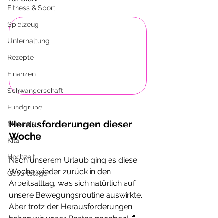
Fitness & Sport
Spielzeug
Unterhaltung
Rezepte
Finanzen
Schwangerschaft
Fundgrube
Herausforderungen dieser 
Musicals
Woche
Kita
Hochzeit
Nach unserem Urlaub ging es diese 
Woche wieder zurück in den 
Geburtstage
Arbeitsalltag, was sich natürlich auf 
unsere Bewegungsroutine auswirkte. 
Aber trotz der Herausforderungen 