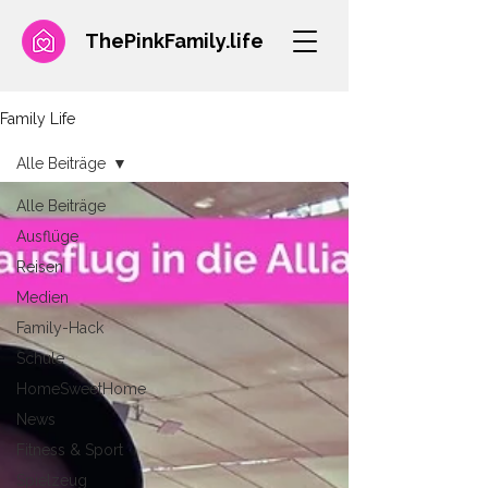
ThePinkFamily.
life
Family Life
Alle Beiträge
Alle Beiträge
Ausflüge
Reisen
Medien
Family-Hack
Schule
HomeSweetHome
News
Fitness & Sport
Spielzeug