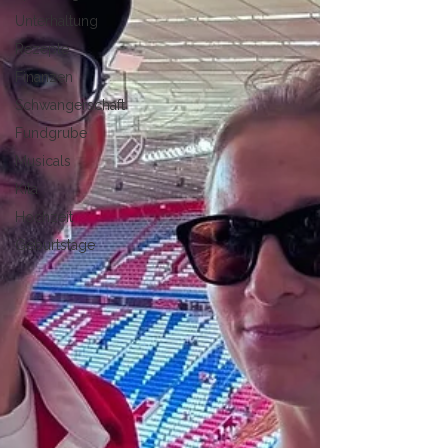
Unterhaltung
Rezepte
Finanzen
Schwangerschaft
Fundgrube
Musicals
Kita
Hochzeit
Geburtstage