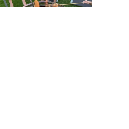
14. Juli
5 Min. Lesezeit
Unsere neue Feuerschale für den
Garten
Der Duft von brennendem Holz in der
Nachbarschaft hat mich jeden Sommer
neidisch gemacht – jetzt haben wir endlich
unsere eigene Feuerschale für den Garten.
Ich erzähle dir, warum wir uns für dieses