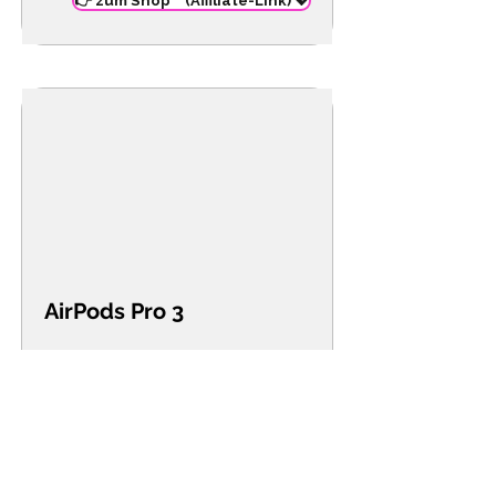
👉 zum Shop** (Affiliate-Link) 💖
AirPods Pro 3
Corinna ohne ihre AirPods?
Unvorstellbar! Ob beim Putzen,
Kochen oder Sport – Podcasts &
Musik sind mit ANC und perfekter
Verbindung immer dabei.