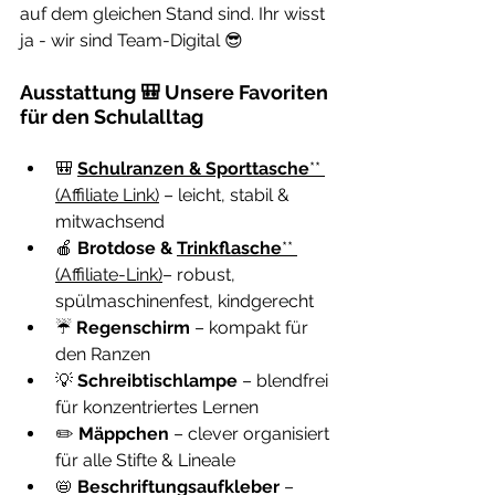
auf dem gleichen Stand sind. Ihr wisst 
ja - wir sind Team-Digital 😎
Ausstattung 🎒 Unsere Favoriten 
für den Schulalltag
🎒 
Schulranzen & Sporttasche
** 
(Affiliate Link)
 – leicht, stabil & 
mitwachsend
🍎 
Brotdose & 
Trinkflasche
** 
(Affiliate-Link)
– robust, 
spülmaschinenfest, kindgerecht
☔ 
Regenschirm
 – kompakt für 
den Ranzen
💡 
Schreibtischlampe
 – blendfrei 
für konzentriertes Lernen
✏️ 
Mäppchen
 – clever organisiert 
für alle Stifte & Lineale
📛 
Beschriftungsaufkleber
 – 