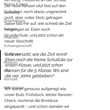
Fitness & Sport
Der neue Ranzen sitzt fest auf den 
Schultern, noch etwas ungewohnt 
Spielzeug
groß, aber voller Stolz getragen. 
Unterhaltung
Dabei fällt mir auf, wie schnell die Zeit 
Rezepte
vergangen ist. Eben noch 
Grundschule, und jetzt schon ein 
Finanzen
neuer Abschnitt.
Schwangerschaft
Echt verrückt, wie die Zeit rennt! 
Fundgrube
Eben noch die kleine Schultüte zur 
Musicals
ersten Klasse, und jetzt schon 
Ranzen für die 5. Klasse. Wo sind 
Kita
die vier Jahre geblieben?
Hochzeit
Geburtstage
Wir waren genauso aufgeregt wie 
unser Bubi. Frühstück, letzter Ranzen-
Check, nochmal die Brotdose 
eingepackt – und schon standen wir 