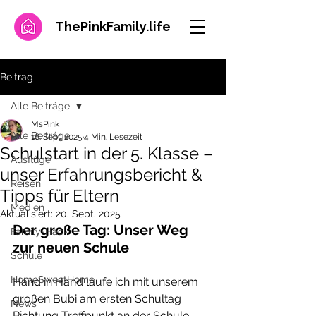
ThePinkFamily.
life
Beitrag
Alle Beiträge
MsPink
Alle Beiträge
16. Sept. 2025
4 Min. Lesezeit
Schulstart in der 5. Klasse –
Ausflüge
unser Erfahrungsbericht &
Reisen
Tipps für Eltern
Medien
Aktualisiert:
20. Sept. 2025
Der große Tag: Unser Weg 
Family-Hack
zur neuen Schule
Schule
HomeSweetHome
Hand in Hand laufe ich mit unserem 
großen Bubi am ersten Schultag 
News
Richtung Treffpunkt an der Schule. 