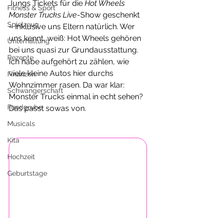
Jungs Tickets für die 
Hot Wheels 
Fitness & Sport
Monster Trucks Live
-Show geschenkt 
Spielzeug
– inklusive uns Eltern natürlich. Wer 
uns kennt, weiß: Hot Wheels gehören 
Unterhaltung
bei uns quasi zur Grundausstattung. 
Rezepte
Ich habe aufgehört zu zählen, wie 
viele kleine Autos hier durchs 
Finanzen
Wohnzimmer rasen. Da war klar: 
Schwangerschaft
Monster Trucks einmal in echt sehen? 
Fundgrube
Das passt sowas von.
Musicals
Kita
Hochzeit
Geburtstage