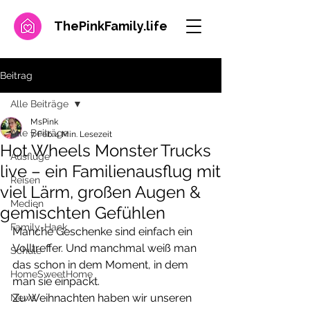
ThePinkFamily.
life
Beitrag
Alle Beiträge
MsPink
Alle Beiträge
7. Feb.
4 Min. Lesezeit
Hot Wheels Monster Trucks
Ausflüge
live – ein Familienausflug mit
Reisen
viel Lärm, großen Augen &
Medien
gemischten Gefühlen
Family-Hack
Manche Geschenke sind einfach ein 
Volltreffer. Und manchmal weiß man 
Schule
das schon in dem Moment, in dem 
HomeSweetHome
man sie einpackt.
Zu Weihnachten haben wir unseren 
News