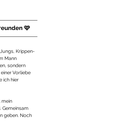
Freunden 🩷
Jungs, Krippen-
em Mann 
ben, sondern 
 einer Vorliebe 
 ich hier 
 mein 
i. Gemeinsam 
ben geben. Noch 