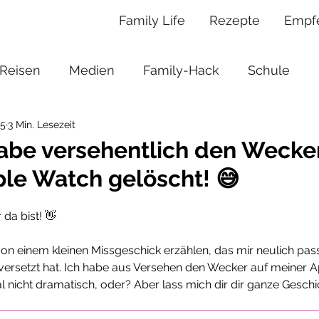
Family Life
Rezepte
Empf
Reisen
Medien
Family-Hack
Schule
25
3 Min. Lesezeit
Spielzeug
Unterhaltung
Rezepte
Fi
 habe versehentlich den Wecke
le Watch gelöscht! 😅
dgrube
Musicals
Kita
Hochzeit
Gebur
da bist! 👋
on einem kleinen Missgeschick erzählen, das mir neulich passi
 versetzt hat. Ich habe aus Versehen den Wecker auf meiner 
l nicht dramatisch, oder? Aber lass mich dir dir ganze Geschic