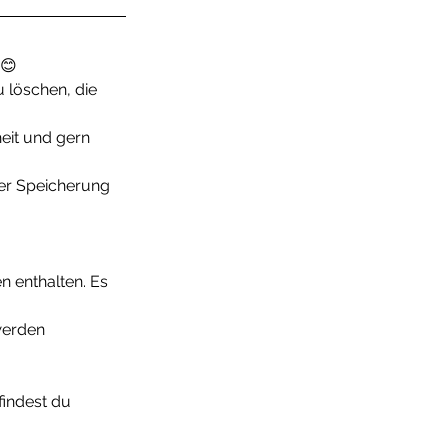
 😊
 löschen, die 
heit und gern 
er Speicherung 
 enthalten. Es 
werden 
findest du 