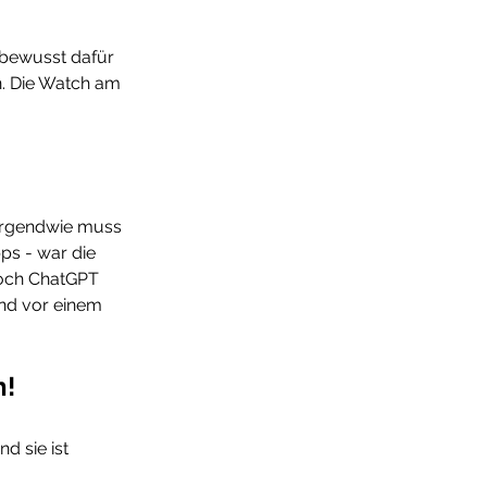
bewusst dafür 
. Die Watch am 
 Irgendwie muss 
s - war die 
och ChatGPT 
and vor einem 
n!
 sie ist 