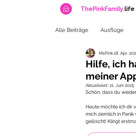
ThePinkFamily.
life
Alle Beiträge
Ausflüge
MsPink
18. Apr. 20
News
Fitness & Sport
Hilfe, ich
meiner App
Schwangerschaft
Fun
Aktualisiert:
21. Juni 2025
Schön, dass du wieder 
Heute möchte ich dir v
mich ziemlich in Panik
gelöscht! Klingt erstma