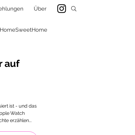
ehlungen
Über
HomeSweetHome
nanzen
r auf
tstage
ert ist - und das 
Apple Watch 
hte erzählen...