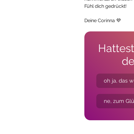
Fühl dich gedrückt! 
Deine Corinna 💜
Hattest
de
oh ja, das w
ne, zum Glüc