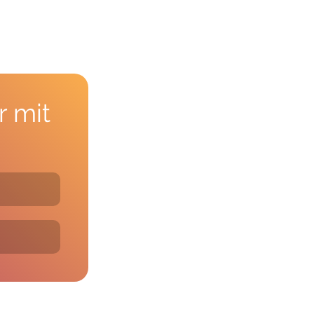
 mit 
?