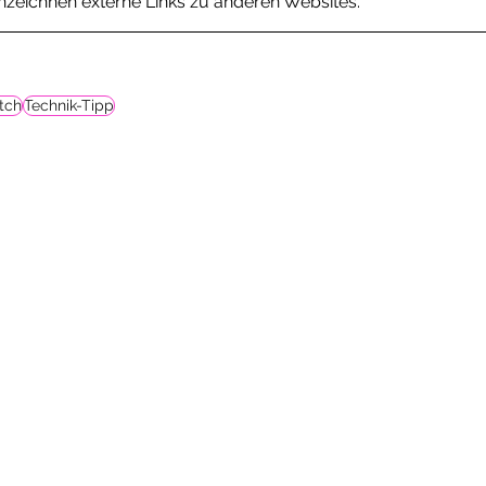
nnzeichnen externe Links zu anderen Websites.
tch
Technik-Tipp