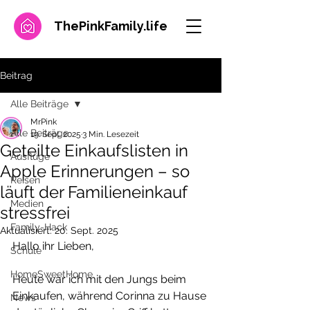
ThePinkFamily.
life
Beitrag
Alle Beiträge
MrPink
Alle Beiträge
19. Sept. 2025
3 Min. Lesezeit
Geteilte Einkaufslisten in
Ausflüge
Apple Erinnerungen – so
Reisen
läuft der Familieneinkauf
Medien
stressfrei
Family-Hack
Aktualisiert:
20. Sept. 2025
Hallo ihr Lieben,
Schule
HomeSweetHome
Heute war ich mit den Jungs beim 
Einkaufen, während Corinna zu Hause 
News