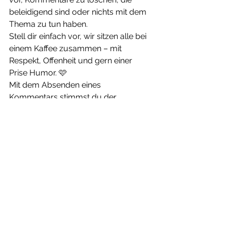
beleidigend sind oder nichts mit dem 
Thema zu tun haben.
Stell dir einfach vor, wir sitzen alle bei 
einem Kaffee zusammen – mit 
Respekt, Offenheit und gern einer 
Prise Humor. 🩷
Mit dem Absenden eines 
Kommentars stimmst du der 
Datenschutzerklärung
 und der 
Speicherung der von dir 
angegebenen personenbezogenen 
Daten zu.
Transparenz & Hinweise
Dieser Beitrag kann persönliche 
Erfahrungen im Umgang mit 
Produkten oder Marken enthalten. Es 
besteht, sofern nicht anders 