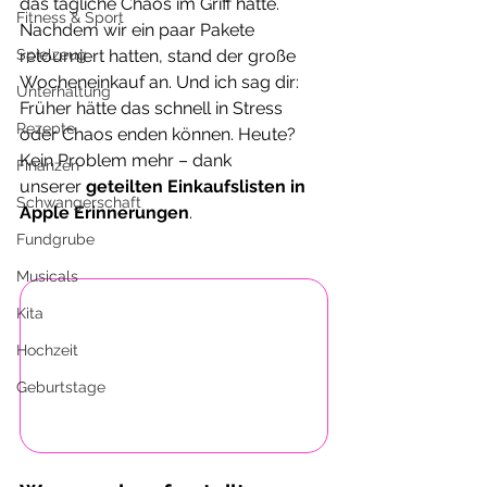
das tägliche Chaos im Griff hatte. 
Fitness & Sport
Nachdem wir ein paar Pakete 
Spielzeug
retourniert hatten, stand der große 
Wocheneinkauf an. Und ich sag dir: 
Unterhaltung
Früher hätte das schnell in Stress 
Rezepte
oder Chaos enden können. Heute? 
Kein Problem mehr – dank 
Finanzen
unserer 
geteilten Einkaufslisten in 
Schwangerschaft
Apple Erinnerungen
.
Fundgrube
Musicals
Kita
Hochzeit
Geburtstage